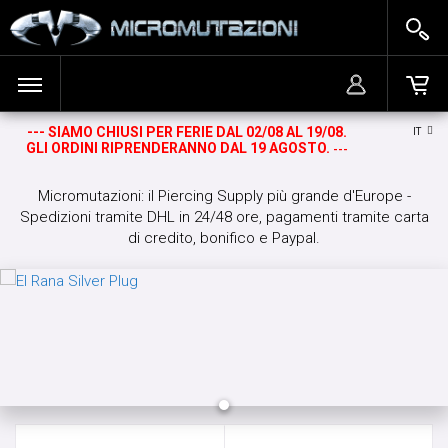
--- SIAMO CHIUSI PER FERIE DAL 02/08 AL 19/08.
IT
ACCEDI
BANANINE DA OMBELICO
Il carrello è vuoto!
GLI ORDINI RIPRENDERANNO DAL 19 AGOSTO.
---
REGISTRATI
BARRE
Micromutazioni: il Piercing Supply più grande d'Europe -
Spedizioni tramite DHL in 24/48 ore, pagamenti tramite carta
di credito, bonifico e Paypal.
BARRE CIRCOLARI E TWISTER
CERCHI
CERCHI GRANDI
DROP STONE WEIGHTS