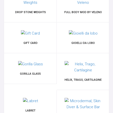
ORECCHINI IN OTTONE
DROP STONE WEIGHTS
FULL BODY MOD BY VELENO
PENDENTI PIETRE NATURALI - PEZZI UNICI
PESI
GIFT CARD
GIOIELLI DA LOBO
PESI PER LOBI - PICCHE
SCUDI E CLICKER DA CAPEZZOLO
GORILLA GLASS
SEPTUM
HELIX, TRAGO, CARTILAGINE
SFERE E COMPONENTI
SPIRALI, CRESCENTS & CLAWS
LABRET