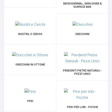
MICRODERMAL, SKIN DIVER &
SUSPENSION - PERFORMANCE
SURFACE BAR
TRANSDERMAL & IMPLANT
GANCI PER PENDENTI
NOSTRIL E CERCHI
ORECCHINI
OPALI
ORECCHIO
ORECCHINI IN OTTONE
PENDENTI PIETRE NATURALI -
BRACCIALI
PEZZI UNICI
14K-18K GOLD
CHARMS
PESI
PESI PER LOBI - PICCHE